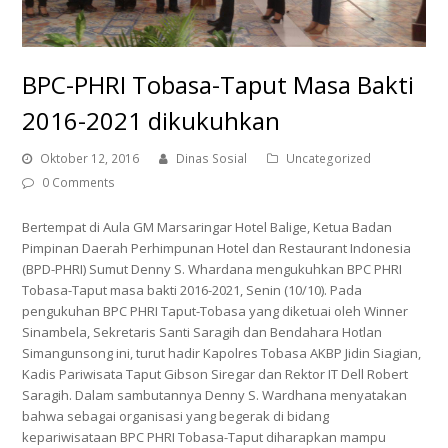
BPC-PHRI Tobasa-Taput Masa Bakti
2016-2021 dikukuhkan
Oktober 12, 2016
Dinas Sosial
Uncategorized
0 Comments
Bertempat di Aula GM Marsaringar Hotel Balige, Ketua Badan
Pimpinan Daerah Perhimpunan Hotel dan Restaurant Indonesia
(BPD-PHRI) Sumut Denny S. Whardana mengukuhkan BPC PHRI
Tobasa-Taput masa bakti 2016-2021, Senin (10/10). Pada
pengukuhan BPC PHRI Taput-Tobasa yang diketuai oleh Winner
Sinambela, Sekretaris Santi Saragih dan Bendahara Hotlan
Simangunsong ini, turut hadir Kapolres Tobasa AKBP Jidin Siagian,
Kadis Pariwisata Taput Gibson Siregar dan Rektor IT Dell Robert
Saragih. Dalam sambutannya Denny S. Wardhana menyatakan
bahwa sebagai organisasi yang begerak di bidang
kepariwisataan BPC PHRI Tobasa-Taput diharapkan mampu