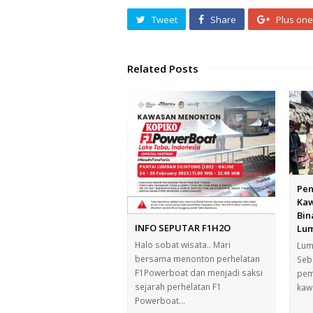
Tweet
Share
Plus one
Related Posts
Pen
Kaw
Bin
INFO SEPUTAR F1H2O
Lum
Halo sobat wisata.. Mari
Lum
bersama menonton perhelatan
Seba
F1Powerboat dan menjadi saksi
pem
sejarah perhelatan F1
kaw
Powerboat…