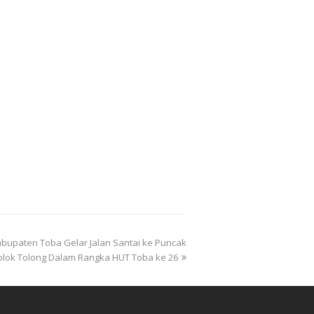
abupaten Toba Gelar Jalan Santai ke Puncak
olok Tolong Dalam Rangka HUT Toba ke 26