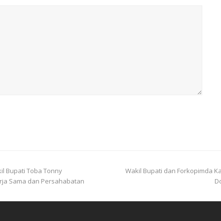
il Bupati Toba Tonny
Wakil Bupati dan Forkopimda K
erja Sama dan Persahabatan
D