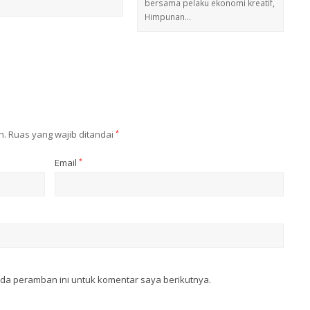
bersama pelaku ekonomi kreatif,
Himpunan…
n.
Ruas yang wajib ditandai
*
Email
*
ada peramban ini untuk komentar saya berikutnya.