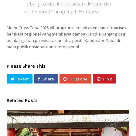
Toba, jika kita kelola secara kreatif dan
profesional,” ucap Rusti Hutapea.
Motor Cross Toba 2025 diharapkan menjadi
event sport tourism
berskala regional
yang membawa dampak jangka panjang bagi
pembangunan pariwisata dan citra positif Kabupaten Toba di
mata publik nasional dan internasional.
Please Share This
Tweet
Share
Plus one
Pin It
Related Posts