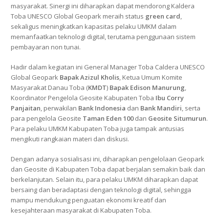
masyarakat. Sinergi ini diharapkan dapat mendorong Kaldera
Toba UNESCO Global Geopark meraih status
green card
,
sekaligus meningkatkan kapasitas pelaku UMKM dalam
memanfaatkan teknologi digital, terutama penggunaan sistem
pembayaran non tunai.
Hadir dalam kegiatan ini General Manager Toba Caldera UNESCO
Global Geopark
Bapak Azizul Kholis
, Ketua Umum Komite
Masyarakat Danau Toba (
KMDT
)
Bapak Edison Manurung
,
Koordinator Pengelola Geosite Kabupaten Toba
Ibu Corry
Panjaitan
, perwakilan
Bank Indonesia
dan
Bank Mandiri
, serta
para pengelola Geosite
Taman Eden 100
dan
Geosite Situmurun
.
Para pelaku UMKM Kabupaten Toba juga tampak antusias
mengikuti rangkaian materi dan diskusi.
Dengan adanya sosialisasi ini, diharapkan pengelolaan Geopark
dan Geosite di Kabupaten Toba dapat berjalan semakin baik dan
berkelanjutan. Selain itu, para pelaku UMKM diharapkan dapat
bersaing dan beradaptasi dengan teknologi digital, sehingga
mampu mendukung penguatan ekonomi kreatif dan
kesejahteraan masyarakat di Kabupaten Toba.