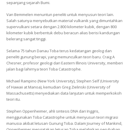
sepanjang sejarah Bumi.
Van Bemmelen menuntun peneliti untuk menyusun teori lain.
Salah satunya menyebutkan material vulkanik yang dimuntahkan
supervulkani setara dengan 2.800 kilometer kubik, dengan 800
kilometer kubik berbentuk debu beracun alias berisi kandungan
belerang sangat tinggi.
Selama 75 tahun Danau Toba terus kedatangan geolog dan
peneliti gunung berapi, yang memunculkan teori baru. Craig A
Chesner, profesor geologi dari Eastern Illinois University, memberi
jalan bagi lahirnya teori Toba Catastrophe.
Michael Rampino (New York University), Stephen Self (University
of Hawaii at Manoa), kemudian Greg Zielinski (University of
Massachusetts) menyediakan data lanjutan untuk memperkokoh
teori itu.
Stephen Oppenheimer, ahli sintesis DNA dari Inggris,
menggunakan Toba Catastrophe untuk menyusun teori migrasi
manusia akibat letusan Gunung Toba. Dalam Journey of Mankind,
Oppenheimer mengatakan letusan Toba melahirkan perubahan