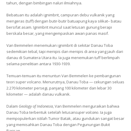
tahun, dengan bimbingan naluri ilmiahnya.
Bebatuan itu adalah ignimbrit, campuran debu vulkanik yang
mengeras (tuff) dengan butir-butir batuapung kaya silikat– batau
bersifat asam. Ignimbrit muncul saat letusan gunung berapi
berskala besar, yang mengempaskan awan panas masif.
Van Bemmelen menemukan ignimbrit di sekitar Danau Toba
sedemikian tebal, tapi menipis dan menipis di area yang jauh dari
danau di Sumatera Utara itu. Ia juga menemukan tuff berlimpah
selama penelitian antara 1930-1939.
Temuan-temuan itu menuntun Van Bemmelen ke pembangunan
teori super volcano. Menurutnya, Danau Toba — cekungan seluas
2.270 kilometer persegi, panjang 100 kilometer dan lebar 30
kilometer — adalah danau vulkanik.
Dalam
Geology of Indonesia
, Van Bemmelen menguraikan bahwa
Danau Toba terbentuk setelah letusan
super volcano
. Ia juga
mempopulerkan istilah Tumor Batak, atau gundukan sangat besar
yang memisahkan Danau Toba dengan Pegunungan Bukit
Barisan.